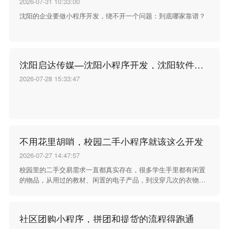
2026-07-31 10:33:00
沈阳的企业要做小程序开发，绕不开一个问题：到底哪家靠谱？
沈阳启达传媒—沈阳小程序开发，沈阳软件开发
2026-07-28 15:33:47
不用花里胡哨，校园二手小程序就该这么开发
2026-07-27 14:47:57
校园里的二手交易需求一直都真实存在，很多学生手里都有闲置
的物品，从用过的教材、闲置的电子产品，到没穿几次的衣物、
宿舍用不上的小家具，这些东西扔了可惜，留着占地方，想转手
出去却找不到合适的渠道。过去大家习惯在宿舍楼门口贴小纸
条，或者在零散的社交群里发消息，信息分散不说，想找某样东
社区团购小程序，拼团和提货的流程得跑通
西的时候要翻很久的聊天记录，发布的消息没几天就被新内容顶