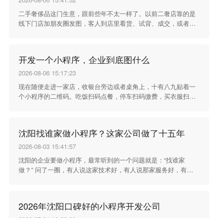
二手奢侈品这门生意，跟前些年不太一样了。以前二奢店靠的是
线下门店加朋友圈发图，客人到店里看货、试背、成交，或者翻
朋友圈看到喜欢的款直接问。这种方式做了很多年，挺管用，但
现在慢慢不够用了。 客人买东西的习惯在变。越来越多的人习惯
在手机上下单，尤其是在微信里完成交易。二奢店如果不跟着这
开发一个小程序，企业到底图什么
个习惯走，就会错过不少生意。小程序商城在这个时候出现，对
二奢店来说不是锦上添花，是生意上的一块重要拼图。
2026-08-06 15:17:23
现在随便走进一家店，收银台旁边或者桌角上，十有八九贴着一
个小程序的二维码。吃饭扫码点餐，停车扫码缴费，买衣服扫码
领会员，连洗个车都要先扫个小程序预约。小程序这个东西，已
经悄无声息地钻进日常消费的各个角落了。
沈阳找谁家做小程序？这家公司做了十五年
2026-08-03 15:41:57
沈阳的企业要做小程序，最常听到的一个问题就是：“找谁家
做？” 问了一圈，有人说这家技术好，有人说那家服务好，有人
说某某报价便宜，越听越不知道该怎么选。其实选开发公司这事
没这么复杂——看它干了多久、干过什么、服务过的客户还愿不
愿意继续合作。
2026年沈阳口碑好的小程序开发公司