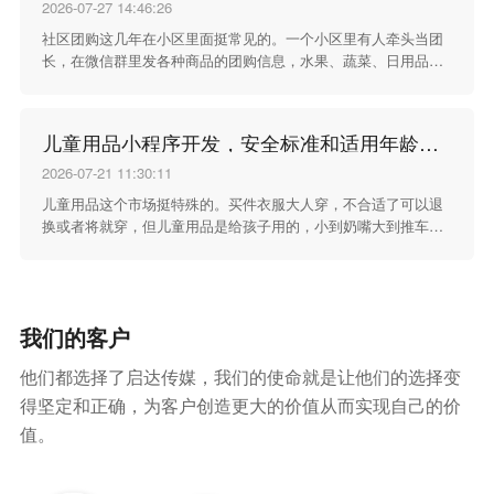
没了，交易双方也很难快速对上时间和地点，整个过程效率很
2026-07-27 14:46:26
低。针对这些实实在在的校园场景痛点，开发一款适配校园环境
社区团购这几年在小区里面挺常见的。一个小区里有人牵头当团
的二手商品小程序，就是为了把这些零散的交易需求收拢起来，
长，在微信群里发各种商品的团购信息，水果、蔬菜、日用品、
给学生提供一个更顺手的线上交易空间。
零食，什么都有。群里的人看到想买的就接龙下单，凑够了一定
数量之后统一采购、统一送到小区，大家自己去团长那里取货。
这种方式走货快、价格也实惠，关键是省了去超市或者菜市场的
儿童用品小程序开发，安全标准和适用年龄得标清楚
时间，下了楼就能拿到。但群接龙的方式有个问题，就是统计起
来特别麻烦，谁报了谁没报、谁付了钱谁还没付，靠群里一条条
2026-07-21 11:30:11
消息来回对，漏单错单的情况不少。
儿童用品这个市场挺特殊的。买件衣服大人穿，不合适了可以退
换或者将就穿，但儿童用品是给孩子用的，小到奶嘴大到推车，
东西的安全性、材质、适用阶段都马虎不得。家长买儿童用品的
时候，最看重的不是款式好不好看，也不是价格便不便宜，而是
这个东西安不安全、合不合适、孩子用着放不放心。微信小程序
商城在儿童用品行业里用得不少，但这类小程序开发的时候，得
我们的客户
把产品安全标准和适用年龄这两个核心信息做足做好。
他们都选择了启达传媒，我们的使命就是让他们的选择变
得坚定和正确，为客户创造更大的价值从而实现自己的价
值。