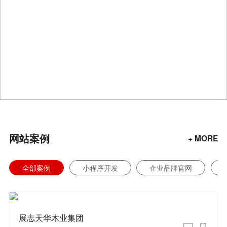
网站案例
+ MORE
全部案例
小程序开发
企业品牌官网
展志天华木业集团