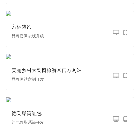
方林装饰
品牌官网改版升级
美丽乡村大梨树旅游区官方网站
品牌网站定制开发
德氏爆筒红包
红包领取系统开发