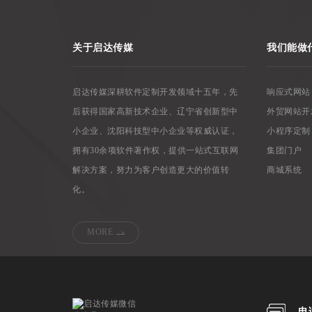
关于启达传媒
我们能做
启达传媒深耕软件定制开发领域十五年，先
响应式网站
后获得国家高新技术企业、辽宁省创新型中
外贸网站开
小企业、沈阳科技型中小企业等权威认证，
小程序定制
拥有30余项软件著作权，提供一站式互联网
集团门户
解决方案，努力为客户创造更大的价值转
商城系统
化。
MORE
电