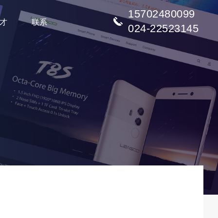
15702480099
才
联系
024-22523145