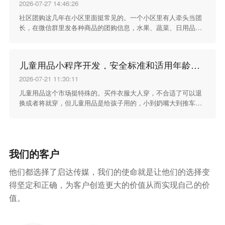
没了，交易双方也很难快速对上时间和地点，整个过程效率很
2026-07-27 14:46:26
低。针对这些实实在在的校园场景痛点，开发一款适配校园环境
社区团购这几年在小区里面挺常见的。一个小区里有人牵头当团
的二手商品小程序，就是为了把这些零散的交易需求收拢起来，
长，在微信群里发各种商品的团购信息，水果、蔬菜、日用品、
给学生提供一个更顺手的线上交易空间。
零食，什么都有。群里的人看到想买的就接龙下单，凑够了一定
数量之后统一采购、统一送到小区，大家自己去团长那里取货。
这种方式走货快、价格也实惠，关键是省了去超市或者菜市场的
儿童用品小程序开发，安全标准和适用年龄得标清楚
时间，下了楼就能拿到。但群接龙的方式有个问题，就是统计起
来特别麻烦，谁报了谁没报、谁付了钱谁还没付，靠群里一条条
2026-07-21 11:30:11
消息来回对，漏单错单的情况不少。
儿童用品这个市场挺特殊的。买件衣服大人穿，不合适了可以退
换或者将就穿，但儿童用品是给孩子用的，小到奶嘴大到推车，
东西的安全性、材质、适用阶段都马虎不得。家长买儿童用品的
时候，最看重的不是款式好不好看，也不是价格便不便宜，而是
这个东西安不安全、合不合适、孩子用着放不放心。微信小程序
商城在儿童用品行业里用得不少，但这类小程序开发的时候，得
我们的客户
把产品安全标准和适用年龄这两个核心信息做足做好。
他们都选择了启达传媒，我们的使命就是让他们的选择变
得坚定和正确，为客户创造更大的价值从而实现自己的价
值。