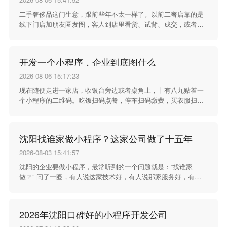
二手奢侈品这门生意，跟前些年不太一样了。以前二奢店靠的是
线下门店加朋友圈发图，客人到店里看货、试背、成交，或者翻
朋友圈看到喜欢的款直接问。这种方式做了很多年，挺管用，但
现在慢慢不够用了。 客人买东西的习惯在变。越来越多的人习惯
在手机上下单，尤其是在微信里完成交易。二奢店如果不跟着这
开发一个小程序，企业到底图什么
个习惯走，就会错过不少生意。小程序商城在这个时候出现，对
二奢店来说不是锦上添花，是生意上的一块重要拼图。
2026-08-06 15:17:23
现在随便走进一家店，收银台旁边或者桌角上，十有八九贴着一
个小程序的二维码。吃饭扫码点餐，停车扫码缴费，买衣服扫码
领会员，连洗个车都要先扫个小程序预约。小程序这个东西，已
经悄无声息地钻进日常消费的各个角落了。
沈阳找谁家做小程序？这家公司做了十五年
2026-08-03 15:41:57
沈阳的企业要做小程序，最常听到的一个问题就是：“找谁家
做？” 问了一圈，有人说这家技术好，有人说那家服务好，有人
说某某报价便宜，越听越不知道该怎么选。其实选开发公司这事
没这么复杂——看它干了多久、干过什么、服务过的客户还愿不
愿意继续合作。
2026年沈阳口碑好的小程序开发公司