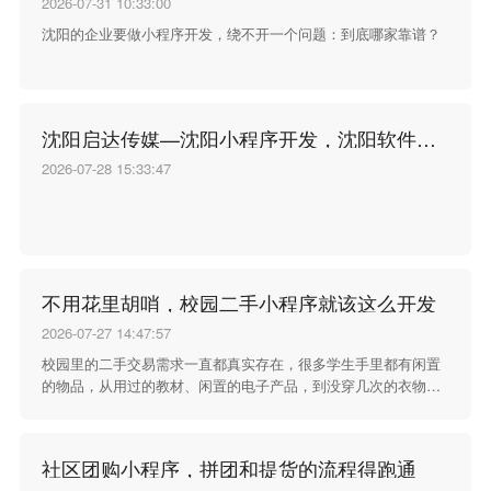
2026-07-31 10:33:00
沈阳的企业要做小程序开发，绕不开一个问题：到底哪家靠谱？
沈阳启达传媒—沈阳小程序开发，沈阳软件开发
2026-07-28 15:33:47
不用花里胡哨，校园二手小程序就该这么开发
2026-07-27 14:47:57
校园里的二手交易需求一直都真实存在，很多学生手里都有闲置
的物品，从用过的教材、闲置的电子产品，到没穿几次的衣物、
宿舍用不上的小家具，这些东西扔了可惜，留着占地方，想转手
出去却找不到合适的渠道。过去大家习惯在宿舍楼门口贴小纸
条，或者在零散的社交群里发消息，信息分散不说，想找某样东
社区团购小程序，拼团和提货的流程得跑通
西的时候要翻很久的聊天记录，发布的消息没几天就被新内容顶