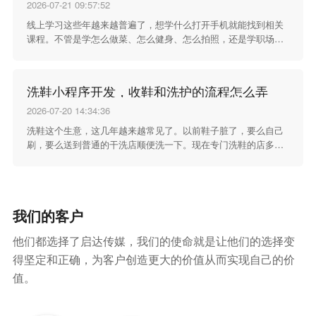
把产品安全标准和适用年龄这两个核心信息做足做好。
2026-07-21 09:57:52
线上学习这些年越来越普遍了，想学什么打开手机就能找到相关
课程。不管是学怎么做菜、怎么健身、怎么拍照，还是学职场技
能、育儿知识、投资理财，各种各样的内容都有。很多人愿意为
这些知识内容花钱，觉得花几十上百块买一门系统的课，比自己
在网上东搜西搜零散地学要省时间、学得扎实。这种需求催生了
洗鞋小程序开发，收鞋和洗护的流程怎么弄
不少知识付费平台和做课程的个人或团队，而微信小程序因为不
用下载、打开快、分享方便，成了不少人做知识付费的选择。
2026-07-20 14:34:36
洗鞋这个生意，这几年越来越常见了。以前鞋子脏了，要么自己
刷，要么送到普通的干洗店顺便洗一下。现在专门洗鞋的店多了
起来，不光能洗干净，还能去氧化、修复、补色，一双穿旧了的
鞋经过处理之后能恢复不少。需求是有的，很多人愿意花几十块
钱把鞋送出去洗，省事，洗得也确实比自己在水龙头底下刷得干
净。但洗鞋这门生意有个特点，就是服务流程比较长。一双鞋从
我们的客户
客人手里到洗完回到客人手里，中间要经过收鞋、检查、清洗、
晾干、修复、包装、返还好几个环节，任何一个环节出了岔子都
他们都选择了启达传媒，我们的使命就是让他们的选择变
比较麻烦。洗鞋小程序就是把这个长长的服务流程搬到线上来管
理，让每个环节都有记录，不靠纸笔也不靠脑子记。
得坚定和正确，为客户创造更大的价值从而实现自己的价
值。