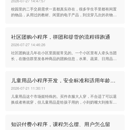
2026-07-27 14:47:57
校园里的二手交易需求一直都真实存在，很多学生手里都有闲置
的物品，从用过的教材、闲置的电子产品，到没穿几次的衣物、
宿舍用不上的小家具，这些东西扔了可惜，留着占地方，想转手
出去却找不到合适的渠道。过去大家习惯在宿舍楼门口贴小纸
条，或者在零散的社交群里发消息，信息分散不说，想找某样东
社区团购小程序，拼团和提货的流程得跑通
西的时候要翻很久的聊天记录，发布的消息没几天就被新内容顶
没了，交易双方也很难快速对上时间和地点，整个过程效率很
2026-07-27 14:46:26
低。针对这些实实在在的校园场景痛点，开发一款适配校园环境
社区团购这几年在小区里面挺常见的。一个小区里有人牵头当团
的二手商品小程序，就是为了把这些零散的交易需求收拢起来，
长，在微信群里发各种商品的团购信息，水果、蔬菜、日用品、
给学生提供一个更顺手的线上交易空间。
零食，什么都有。群里的人看到想买的就接龙下单，凑够了一定
数量之后统一采购、统一送到小区，大家自己去团长那里取货。
这种方式走货快、价格也实惠，关键是省了去超市或者菜市场的
儿童用品小程序开发，安全标准和适用年龄得标清楚
时间，下了楼就能拿到。但群接龙的方式有个问题，就是统计起
来特别麻烦，谁报了谁没报、谁付了钱谁还没付，靠群里一条条
2026-07-21 11:30:11
消息来回对，漏单错单的情况不少。
儿童用品这个市场挺特殊的。买件衣服大人穿，不合适了可以退
换或者将就穿，但儿童用品是给孩子用的，小到奶嘴大到推车，
东西的安全性、材质、适用阶段都马虎不得。家长买儿童用品的
时候，最看重的不是款式好不好看，也不是价格便不便宜，而是
这个东西安不安全、合不合适、孩子用着放不放心。微信小程序
知识付费小程序，课程怎么摆、用户怎么留
商城在儿童用品行业里用得不少，但这类小程序开发的时候，得