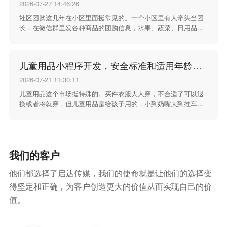
没了，交易双方也很难快速对上时间和地点，整个过程效率很
2026-07-27 14:46:26
低。针对这些实实在在的校园场景痛点，开发一款适配校园环境
社区团购这几年在小区里面挺常见的。一个小区里有人牵头当团
的二手商品小程序，就是为了把这些零散的交易需求收拢起来，
长，在微信群里发各种商品的团购信息，水果、蔬菜、日用品、
给学生提供一个更顺手的线上交易空间。
零食，什么都有。群里的人看到想买的就接龙下单，凑够了一定
数量之后统一采购、统一送到小区，大家自己去团长那里取货。
这种方式走货快、价格也实惠，关键是省了去超市或者菜市场的
儿童用品小程序开发，安全标准和适用年龄得标清楚
时间，下了楼就能拿到。但群接龙的方式有个问题，就是统计起
来特别麻烦，谁报了谁没报、谁付了钱谁还没付，靠群里一条条
2026-07-21 11:30:11
消息来回对，漏单错单的情况不少。
儿童用品这个市场挺特殊的。买件衣服大人穿，不合适了可以退
换或者将就穿，但儿童用品是给孩子用的，小到奶嘴大到推车，
东西的安全性、材质、适用阶段都马虎不得。家长买儿童用品的
时候，最看重的不是款式好不好看，也不是价格便不便宜，而是
这个东西安不安全、合不合适、孩子用着放不放心。微信小程序
商城在儿童用品行业里用得不少，但这类小程序开发的时候，得
我们的客户
把产品安全标准和适用年龄这两个核心信息做足做好。
他们都选择了启达传媒，我们的使命就是让他们的选择变
得坚定和正确，为客户创造更大的价值从而实现自己的价
值。