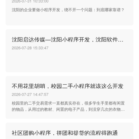
2026-07-31 10:33:00
沈阳的企业要做小程序开发，绕不开一个问题：到底哪家靠谱？
沈阳启达传媒—沈阳小程序开发，沈阳软件开发
2026-07-28 15:33:47
不用花里胡哨，校园二手小程序就该这么开发
2026-07-27 14:47:57
校园里的二手交易需求一直都真实存在，很多学生手里都有闲置
的物品，从用过的教材、闲置的电子产品，到没穿几次的衣物、
宿舍用不上的小家具，这些东西扔了可惜，留着占地方，想转手
出去却找不到合适的渠道。过去大家习惯在宿舍楼门口贴小纸
条，或者在零散的社交群里发消息，信息分散不说，想找某样东
社区团购小程序，拼团和提货的流程得跑通
西的时候要翻很久的聊天记录，发布的消息没几天就被新内容顶