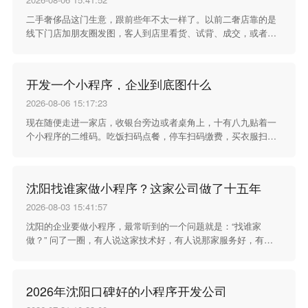
二手奢侈品这门生意，跟前些年不太一样了。以前二奢店靠的是
线下门店加朋友圈发图，客人到店里看货、试背、成交，或者翻
朋友圈看到喜欢的款直接问。这种方式做了很多年，挺管用，但
现在慢慢不够用了。 客人买东西的习惯在变。越来越多的人习惯
在手机上下单，尤其是在微信里完成交易。二奢店如果不跟着这
开发一个小程序，企业到底图什么
个习惯走，就会错过不少生意。小程序商城在这个时候出现，对
二奢店来说不是锦上添花，是生意上的一块重要拼图。
2026-08-06 15:17:23
现在随便走进一家店，收银台旁边或者桌角上，十有八九贴着一
个小程序的二维码。吃饭扫码点餐，停车扫码缴费，买衣服扫码
领会员，连洗个车都要先扫个小程序预约。小程序这个东西，已
经悄无声息地钻进日常消费的各个角落了。
沈阳找谁家做小程序？这家公司做了十五年
2026-08-03 15:41:57
沈阳的企业要做小程序，最常听到的一个问题就是：“找谁家
做？” 问了一圈，有人说这家技术好，有人说那家服务好，有人
说某某报价便宜，越听越不知道该怎么选。其实选开发公司这事
没这么复杂——看它干了多久、干过什么、服务过的客户还愿不
愿意继续合作。
2026年沈阳口碑好的小程序开发公司