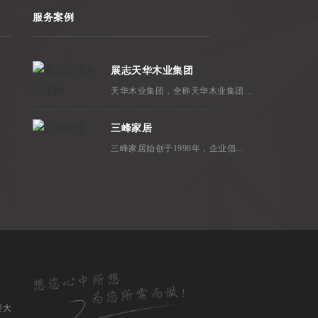
服务案例
展志天华木业集团
天华木业集团，全称天华木业集团（香港）有限公司，创立于1995年，是国内极少数专注木业超过20年的集科、工、贸为一体的大型家居建材企业之一。展志天华是天华木业集团持有的注册商标，中国家居建材行业知名品牌。
三峰家居
三峰家居始创于1998年，企业倡导自然的生活方式，致力于为客户提供自然自在、轻松时尚、高颜值的家居产品。旗下品牌包括三峰木门、三峰全屋定制，在全国800余城区已拥有900多家形象店。
玺大